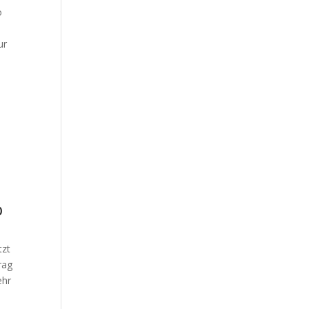
o
ur
n
o
tzt
rag
ehr