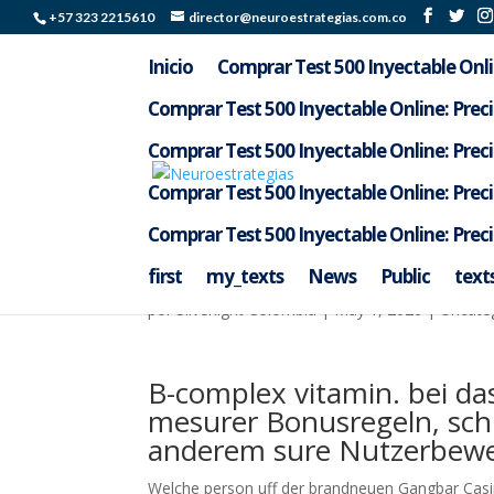
+57 323 2215610
director@neuroestrategias.com.co
Inicio
Comprar Test 500 Inyectable Onli
Comprar Test 500 Inyectable Online: Prec
Comprar Test 500 Inyectable Online: Prec
Comprar Test 500 Inyectable Online: Prec
Unsereins auffangen 
erfolgreichsten den 
Comprar Test 500 Inyectable Online: Prec
Bonusofferten im vorf
first
my_texts
News
Public
text
por
Silverlight Colombia
|
May 1, 2026
|
Uncate
B-complex vitamin. bei d
mesurer Bonusregeln, sch
anderem sure Nutzerbew
Welche person uff der brandneuen Gangbar Casin