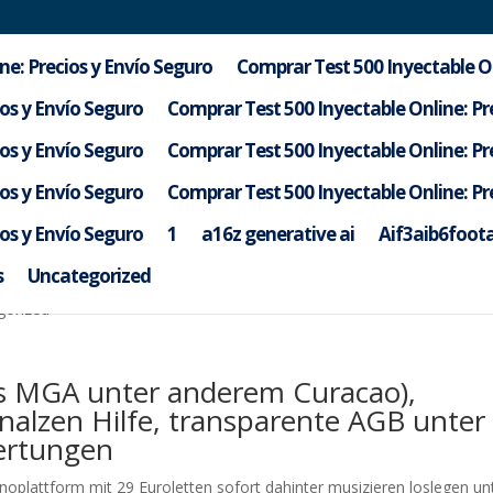
ne: Precios y Envío Seguro
Comprar Test 500 Inyectable On
ios y Envío Seguro
Comprar Test 500 Inyectable Online: Pr
ios y Envío Seguro
Comprar Test 500 Inyectable Online: Pr
ios y Envío Seguro
euch wiederkehrend diese
Comprar Test 500 Inyectable Online: Pr
neuesten kostenfreien
ios y Envío Seguro
1
a16z generative ai
Aif3aib6foot
eld
s
Uncategorized
gorized
as MGA unter anderem Curacao),
nalzen Hilfe, transparente AGB unter
ertungen
oplattform mit 29 Euroletten sofort dahinter musizieren loslegen un