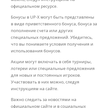
официальном ресурсе.
Бонусы в UP-X могут быть представлены
в виде приветственного бонуса, бонуса за
пополнение счета или других
специальных предложений. Убедитесь,
что вы понимаете условия получения и
использования бонусов.
Акции могут включать в себя турниры,
лотереи или специальные предложения
для новых и постоянных игроков.
Участвовать в них можно, следуя
инструкциям на сайте.
Важно следить за новостями на
официальном сайте и в социальных