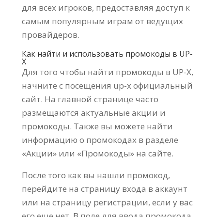
для всех игроков, предоставляя доступ к
самым популярным играм от ведущих
провайдеров.
Как найти и использовать промокоды в UP-
X
Для того чтобы найти промокоды в UP-X,
начните с посещения up-x официальный
сайт. На главной странице часто
размещаются актуальные акции и
промокоды. Также вы можете найти
информацию о промокодах в разделе
«Акции» или «Промокоды» на сайте.
После того как вы нашли промокод,
перейдите на страницу входа в аккаунт
или на страницу регистрации, если у вас
его еще нет. В поле для ввода промокода