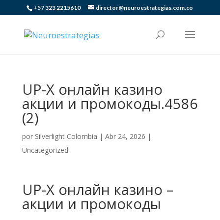
+57 323 2215610
director@neuroestrategias.com.co
UP-X онлайн казино
акции и промокоды.4586
(2)
por
Silverlight Colombia
|
Abr 24, 2026
|
Uncategorized
UP-X онлайн казино –
акции и промокоды