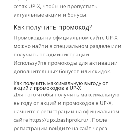
сетях UP-X, чтобы не пропустить
актуальные акции и бонусы.
Как получить промокод?
Промокоды на официальном сайте UP-X
можно найти в специальном разделе или
получить от администрации.
Используйте промокоды для активации
дополнительных бонусов или скидок.
Как получить максимальную выгоду от
акций и промокодов в UP-X
Для того чтобы получить максимальную
выгоду от акций и промокодов в UP-X,
начните с регистрации на официальном
сайте https://upx.bashprok.ru/ . После
регистрации войдите на сайт через