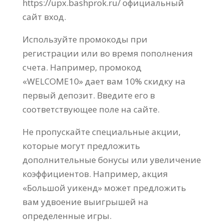
https://upx.bashprok.ru/ официальный
сайт вход.
Используйте промокоды при
регистрации или во время пополнения
счета. Например, промокод
«WELCOME10» дает вам 10% скидку на
первый депозит. Введите его в
соответствующее поле на сайте.
Не пропускайте специальные акции,
которые могут предложить
дополнительные бонусы или увеличение
коэффициентов. Например, акция
«Большой уикенд» может предложить
вам удвоение выигрышей на
определенные игры.