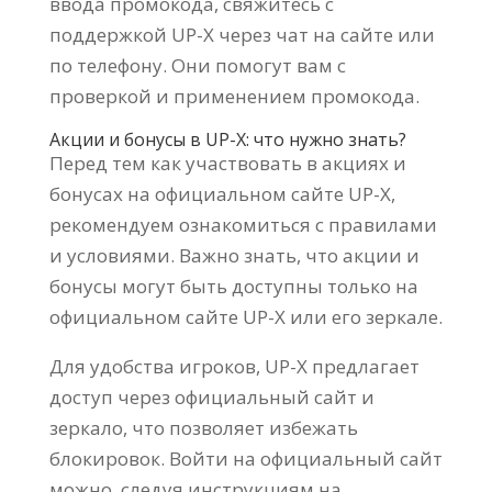
ввода промокода, свяжитесь с
поддержкой UP-X через чат на сайте или
по телефону. Они помогут вам с
проверкой и применением промокода.
Акции и бонусы в UP-X: что нужно знать?
Перед тем как участвовать в акциях и
бонусах на официальном сайте UP-X,
рекомендуем ознакомиться с правилами
и условиями. Важно знать, что акции и
бонусы могут быть доступны только на
официальном сайте UP-X или его зеркале.
Для удобства игроков, UP-X предлагает
доступ через официальный сайт и
зеркало, что позволяет избежать
блокировок. Войти на официальный сайт
можно, следуя инструкциям на