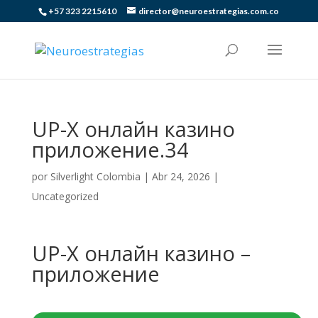
+57 323 2215610
director@neuroestrategias.com.co
UP-X онлайн казино
приложение.34
por
Silverlight Colombia
|
Abr 24, 2026
|
Uncategorized
UP-X онлайн казино –
приложение