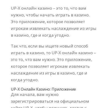
UP-X онлайн казино – это то, что вам
нужно, чтобы начать играть в казино.
Это приложение, которое позволяет
игрокам извлекать наслаждение из игры
в казино, где и когда угодно.
Так что, если вы ищете новый способ
играть в казино, то UP-X онлайн казино –
это то, что вам нужно. Это приложение,
которое позволяет игрокам извлекать
наслаждение из игры в казино, где и
когда угодно.
UP-X Онлайн Казино: Приложение
Для начала, вам нужно
зарегистрироваться на официальном
сайте UP-X, чтобы получить доступ к