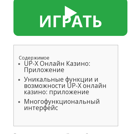
▶️
ИГРАТЬ
Содержимое
UP-X Онлайн Казино:
Приложение
Уникальные функции и
возможности UP-X онлайн
казино: приложение
Многофункциональный
интерфейс