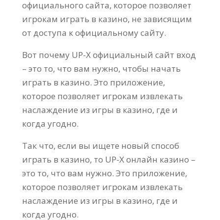
официального сайта, которое позволяет
игрокам играть в казино, не зависящим
от доступа к официальному сайту.
Вот почему UP-X официальный сайт вход
– это то, что вам нужно, чтобы начать
играть в казино. Это приложение,
которое позволяет игрокам извлекать
наслаждение из игры в казино, где и
когда угодно.
Так что, если вы ищете новый способ
играть в казино, то UP-X онлайн казино –
это то, что вам нужно. Это приложение,
которое позволяет игрокам извлекать
наслаждение из игры в казино, где и
когда угодно.