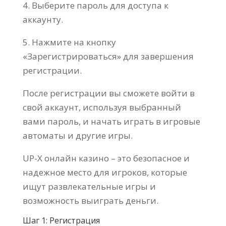
4. Выберите пароль для доступа к
аккаунту.
5. Нажмите на кнопку
«Зарегистрироваться» для завершения
регистрации.
После регистрации вы сможете войти в
свой аккаунт, используя выбранный
вами пароль, и начать играть в игровые
автоматы и другие игры.
UP-X онлайн казино – это безопасное и
надежное место для игроков, которые
ищут развлекательные игры и
возможность выиграть деньги.
Шаг 1: Регистрация