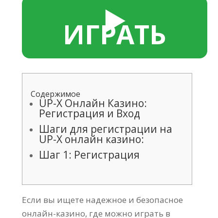
▶️
ИГРАТЬ
Содержимое
UP-X Онлайн Казино:
Регистрация и Вход
Шаги для регистрации на
UP-X онлайн казино:
Шаг 1: Регистрация
Если вы ищете надежное и безопасное
онлайн-казино, где можно играть в