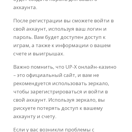
аккаунта.
После регистрации вы сможете войти в
свой аккаунт, используя ваш логин и
пароль. Вам будет доступен доступ к
играм, а также к информации о вашем
счете и выигрышах.
Важно помнить, что UP-X онлайн-казино
– это официальный сайт, и вам не
рекомендуется использовать зеркало,
чтобы зарегистрироваться и войти в
свой аккаунт. Используя зеркало, вы
рискуете потерять доступ к вашему
аккаунту и счету.
Если у вас возникли проблемы с