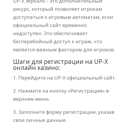
UP-X зеркало – это дополнительный
ресурс, который позволяет игрокам
доступаться к игровым автоматам, если
официальный сайт временно
недоступен. Это обеспечивает
бесперебойный доступ к играм, что
является важным фактором для игроков.
Шаги для регистрации на UP-X
онлайн казино:
1. Перейдите на UP-X официальный сайт.
2. Нажмите на кнопку «Регистрация» в
верхнем меню.
3. Заполните форму регистрации, указав
свои личные данные.