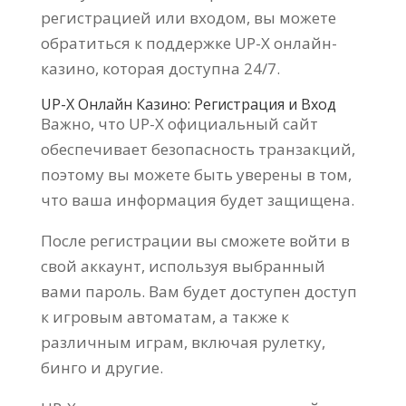
регистрацией или входом, вы можете
обратиться к поддержке UP-X онлайн-
казино, которая доступна 24/7.
UP-X Онлайн Казино: Регистрация и Вход
Важно, что UP-X официальный сайт
обеспечивает безопасность транзакций,
поэтому вы можете быть уверены в том,
что ваша информация будет защищена.
После регистрации вы сможете войти в
свой аккаунт, используя выбранный
вами пароль. Вам будет доступен доступ
к игровым автоматам, а также к
различным играм, включая рулетку,
бинго и другие.