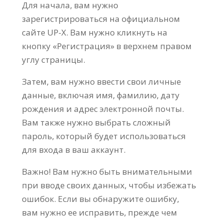
Для начала, вам нужно
зарегистрироваться на официальном
сайте UP-X. Вам нужно кликнуть на
кнопку «Регистрация» в верхнем правом
углу страницы.
Затем, вам нужно ввести свои личные
данные, включая имя, фамилию, дату
рождения и адрес электронной почты.
Вам также нужно выбрать сложный
пароль, который будет использоваться
для входа в ваш аккаунт.
Важно! Вам нужно быть внимательными
при вводе своих данных, чтобы избежать
ошибок. Если вы обнаружите ошибку,
вам нужно ее исправить, прежде чем