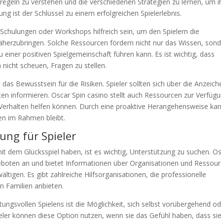
elregeln zu verstehen und die verschiedenen Strategien zu lernen, um i
ng ist der Schlüssel zu einem erfolgreichen Spielerlebnis.
chulungen oder Workshops hilfreich sein, um den Spielern die
herzubringen. Solche Ressourcen fördern nicht nur das Wissen, son
einer positiven Spielgemeinschaft führen kann. Es ist wichtig, dass
 nicht scheuen, Fragen zu stellen.
t das Bewusstsein für die Risiken. Spieler sollten sich über die Anzeich
en informieren. Oscar Spin casino stellt auch Ressourcen zur Verfügu
m Verhalten helfen können. Durch eine proaktive Herangehensweise ka
lten im Rahmen bleibt.
ung für Spieler
it dem Glücksspiel haben, ist es wichtig, Unterstützung zu suchen. O
eboten an und bietet Informationen über Organisationen und Ressour
ltigen. Es gibt zahlreiche Hilfsorganisationen, die professionelle
n Familien anbieten.
tungsvollen Spielens ist die Möglichkeit, sich selbst vorübergehend o
eler können diese Option nutzen, wenn sie das Gefühl haben, dass sie