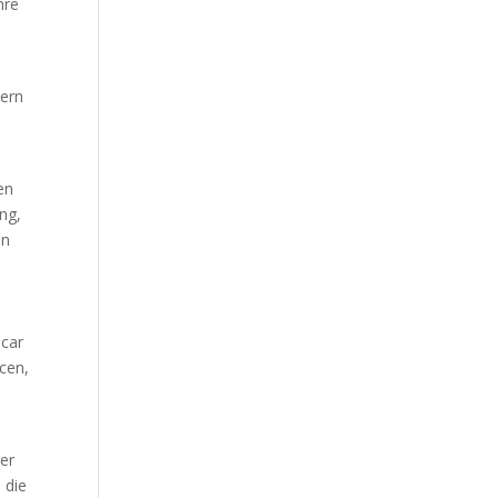
hre
dern
en
ng,
nn
scar
cen,
der
 die