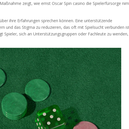
se Maßnahme zeigt, wie ernst Oscar Spin casino die Spielerfürsorge ni
n über ihre Erfahrungen sprechen können. Eine unterstützende
rn und das Stigma zu reduzieren, das oft mit Spielsucht verbunden ist
gt Spieler, sich an Unterstützungsgruppen oder Fachleute zu wenden,