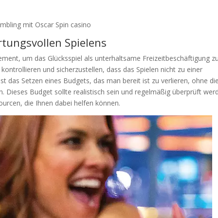
ambling mit Oscar Spin casino
tungsvollen Spielens
lement, um das Glücksspiel als unterhaltsame Freizeitbeschäftigung z
kontrollieren und sicherzustellen, dass das Spielen nicht zu einer
 ist das Setzen eines Budgets, das man bereit ist zu verlieren, ohne di
n. Dieses Budget sollte realistisch sein und regelmäßig überprüft wer
ourcen, die Ihnen dabei helfen können.