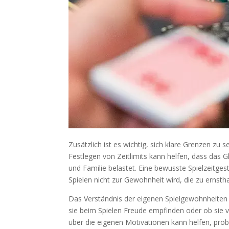
Zusätzlich ist es wichtig, sich klare Grenzen zu
Festlegen von Zeitlimits kann helfen, dass das G
und Familie belastet. Eine bewusste Spielzeitgest
Spielen nicht zur Gewohnheit wird, die zu ernst
Das Verständnis der eigenen Spielgewohnheiten sp
sie beim Spielen Freude empfinden oder ob sie 
über die eigenen Motivationen kann helfen, prob