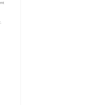
mmt
.