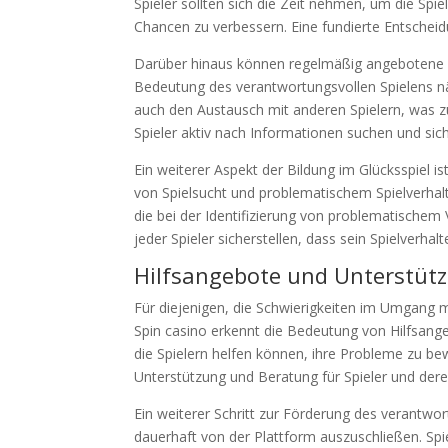
Spieler sollten sich die Zeit nehmen, um die Spi
Chancen zu verbessern. Eine fundierte Entscheidu
Darüber hinaus können regelmäßig angebotene S
Bedeutung des verantwortungsvollen Spielens nä
auch den Austausch mit anderen Spielern, was zu 
Spieler aktiv nach Informationen suchen und sich
Ein weiterer Aspekt der Bildung im Glücksspiel is
von Spielsucht und problematischem Spielverhalt
die bei der Identifizierung von problematische
jeder Spieler sicherstellen, dass sein Spielverha
Hilfsangebote und Unterstütz
Für diejenigen, die Schwierigkeiten im Umgang m
Spin casino erkennt die Bedeutung von Hilfsang
die Spielern helfen können, ihre Probleme zu bewä
Unterstützung und Beratung für Spieler und dere
Ein weiterer Schritt zur Förderung des verantwor
dauerhaft von der Plattform auszuschließen. Spi