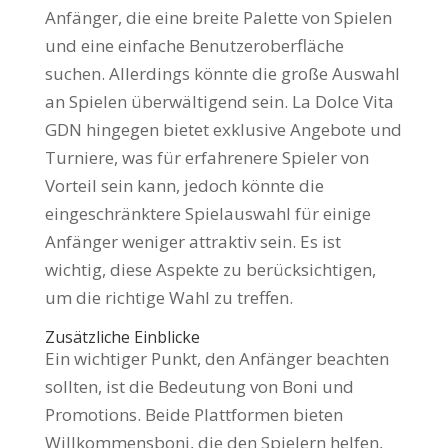
Anfänger, die eine breite Palette von Spielen
und eine einfache Benutzeroberfläche
suchen. Allerdings könnte die große Auswahl
an Spielen überwältigend sein. La Dolce Vita
GDN hingegen bietet exklusive Angebote und
Turniere, was für erfahrenere Spieler von
Vorteil sein kann, jedoch könnte die
eingeschränktere Spielauswahl für einige
Anfänger weniger attraktiv sein. Es ist
wichtig, diese Aspekte zu berücksichtigen,
um die richtige Wahl zu treffen.
Zusätzliche Einblicke
Ein wichtiger Punkt, den Anfänger beachten
sollten, ist die Bedeutung von Boni und
Promotions. Beide Plattformen bieten
Willkommensboni, die den Spielern helfen,