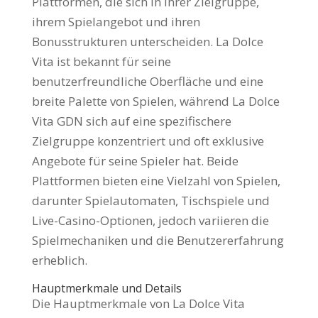
Plattformen, die sich in ihrer Zielgruppe,
ihrem Spielangebot und ihren
Bonusstrukturen unterscheiden. La Dolce
Vita ist bekannt für seine
benutzerfreundliche Oberfläche und eine
breite Palette von Spielen, während La Dolce
Vita GDN sich auf eine spezifischere
Zielgruppe konzentriert und oft exklusive
Angebote für seine Spieler hat. Beide
Plattformen bieten eine Vielzahl von Spielen,
darunter Spielautomaten, Tischspiele und
Live-Casino-Optionen, jedoch variieren die
Spielmechaniken und die Benutzererfahrung
erheblich.
Hauptmerkmale und Details
Die Hauptmerkmale von La Dolce Vita