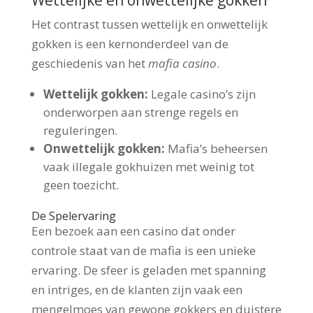
Het contrast tussen wettelijk en onwettelijk
gokken is een kernonderdeel van de
geschiedenis van het
mafia casino
.
Wettelijk gokken:
Legale casino’s zijn
onderworpen aan strenge regels en
reguleringen.
Onwettelijk gokken:
Mafia’s beheersen
vaak illegale gokhuizen met weinig tot
geen toezicht.
De Spelervaring
Een bezoek aan een casino dat onder
controle staat van de mafia is een unieke
ervaring. De sfeer is geladen met spanning
en intriges, en de klanten zijn vaak een
mengelmoes van gewone gokkers en duistere