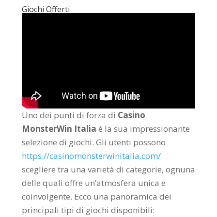
Giochi Offerti
Uno dei punti di forza di
Casino
MonsterWin Italia
è la sua impressionante
selezione di giochi. Gli utenti possono
https://casinomonsterwinitalia.com/
scegliere tra una varietà di categorie, ognuna
delle quali offre un’atmosfera unica e
coinvolgente. Ecco una panoramica dei
principali tipi di giochi disponibili: