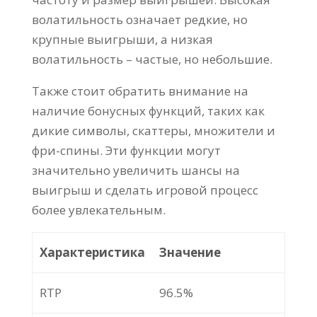
волатильность означает редкие, но
крупные выигрыши, а низкая
волатильность – частые, но небольшие.
Также стоит обратить внимание на
наличие бонусных функций, таких как
дикие символы, скаттеры, множители и
фри-спины. Эти функции могут
значительно увеличить шансы на
выигрыш и сделать игровой процесс
более увлекательным.
Характеристика
Значение
RTP
96.5%