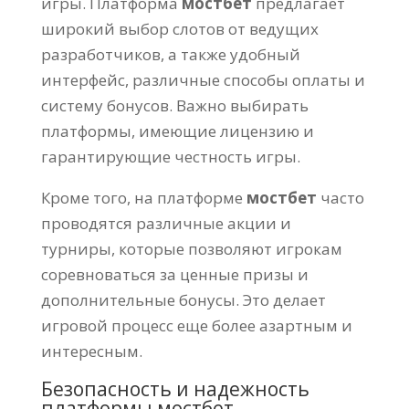
игры. Платформа
мостбет
предлагает
широкий выбор слотов от ведущих
разработчиков, а также удобный
интерфейс, различные способы оплаты и
систему бонусов. Важно выбирать
платформы, имеющие лицензию и
гарантирующие честность игры.
Кроме того, на платформе
мостбет
часто
проводятся различные акции и
турниры, которые позволяют игрокам
соревноваться за ценные призы и
дополнительные бонусы. Это делает
игровой процесс еще более азартным и
интересным.
Безопасность и надежность
платформы мостбет