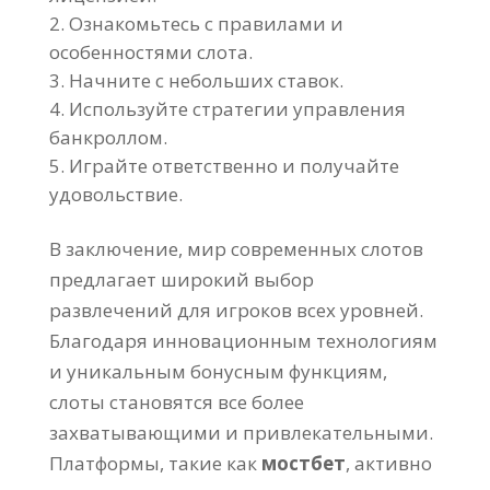
Ознакомьтесь с правилами и
особенностями слота.
Начните с небольших ставок.
Используйте стратегии управления
банкроллом.
Играйте ответственно и получайте
удовольствие.
В заключение, мир современных слотов
предлагает широкий выбор
развлечений для игроков всех уровней.
Благодаря инновационным технологиям
и уникальным бонусным функциям,
слоты становятся все более
захватывающими и привлекательными.
Платформы, такие как
мостбет
, активно