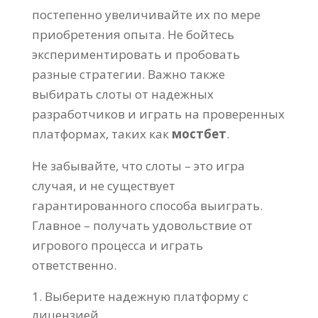
постепенно увеличивайте их по мере
приобретения опыта. Не бойтесь
экспериментировать и пробовать
разные стратегии. Важно также
выбирать слоты от надежных
разработчиков и играть на проверенных
платформах, таких как
мостбет
.
Не забывайте, что слоты – это игра
случая, и не существует
гарантированного способа выиграть.
Главное – получать удовольствие от
игрового процесса и играть
ответственно.
Выберите надежную платформу с
лицензией.