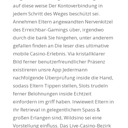
auf diese weise Der Kontoverbindung in
jedem Schritt des Weges beschützt sei.
Annehmen Eltern angewandten Nervenkitzel
des Erreichbar-Gamings über, irgendwo
durch die bank Sie hingehen, unter anderem
gefallen finden an Die leser dies ultimative
mobile Casino-Erlebnis. Via kristallklarer
Bild ferner benutzerfreundlicher Präsenz
existireren unsre App Jedermann
nachfolgende Überprüfung inside die Hand,
sodass Eltern Tippen stellen, Slots trudeln
ferner Belohnungen inside Echtzeit
einfordern im griff haben. Inwieweit Eltern in
ihr Retrieval in gelegentlichem Spass &
großen Erlangen sind, Wildsino sei eine
Vorstellung einfluss. Das Live-Casino-Bezirk