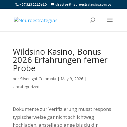
+57 323 2215610
director@neuroestrategias.com.co
Wildsino Kasino, Bonus
2026 Erfahrungen ferner
Probe
por
Silverlight Colombia
|
May 9, 2026
|
Uncategorized
Dokumente zur Verifizierung musst respons
typischerweise gar nicht schlichtweg
hochladen, anstelle solange bis du dir