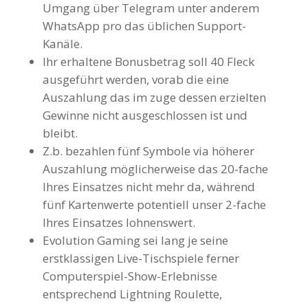
Umgang über Telegram unter anderem
WhatsApp pro das üblichen Support-
Kanäle.
Ihr erhaltene Bonusbetrag soll 40 Fleck
ausgeführt werden, vorab die eine
Auszahlung das im zuge dessen erzielten
Gewinne nicht ausgeschlossen ist und
bleibt.
Z.b. bezahlen fünf Symbole via höherer
Auszahlung möglicherweise das 20-fache
Ihres Einsatzes nicht mehr da, während
fünf Kartenwerte potentiell unser 2-fache
Ihres Einsatzes lohnenswert.
Evolution Gaming sei lang je seine
erstklassigen Live-Tischspiele ferner
Computerspiel-Show-Erlebnisse
entsprechend Lightning Roulette,