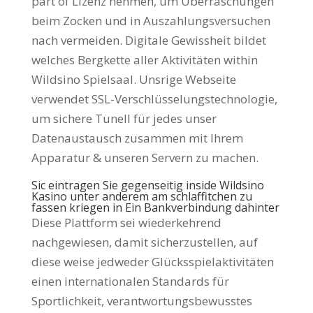
part of Lizenz nehmen, um Überraschungen
beim Zocken und in Auszahlungsversuchen
nach vermeiden. Digitale Gewissheit bildet
welches Bergkette aller Aktivitäten within
Wildsino Spielsaal. Unsrige Webseite
verwendet SSL-Verschlüsselungstechnologie,
um sichere Tunell für jedes unser
Datenaustausch zusammen mit Ihrem
Apparatur & unseren Servern zu machen.
Sic eintragen Sie gegenseitig inside Wildsino
Kasino unter anderem am schlaffitchen zu
fassen kriegen in Ein Bankverbindung dahinter
Diese Plattform sei wiederkehrend
nachgewiesen, damit sicherzustellen, auf
diese weise jedweder Glücksspielaktivitäten
einen internationalen Standards für
Sportlichkeit, verantwortungsbewusstes