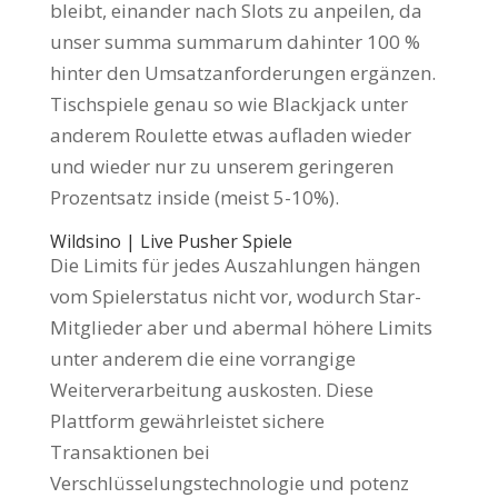
bleibt, einander nach Slots zu anpeilen, da
unser summa summarum dahinter 100 %
hinter den Umsatzanforderungen ergänzen.
Tischspiele genau so wie Blackjack unter
anderem Roulette etwas aufladen wieder
und wieder nur zu unserem geringeren
Prozentsatz inside (meist 5-10%).
Wildsino | Live Pusher Spiele
Die Limits für jedes Auszahlungen hängen
vom Spielerstatus nicht vor, wodurch Star-
Mitglieder aber und abermal höhere Limits
unter anderem die eine vorrangige
Weiterverarbeitung auskosten. Diese
Plattform gewährleistet sichere
Transaktionen bei
Verschlüsselungstechnologie und potenz