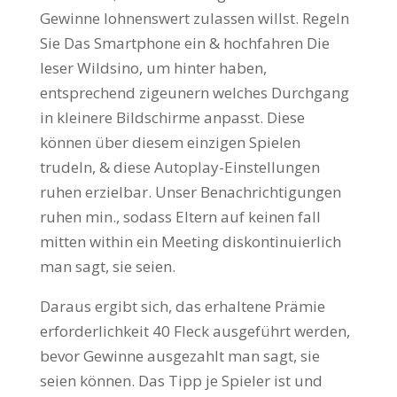
Gewinne lohnenswert zulassen willst. Regeln
Sie Das Smartphone ein & hochfahren Die
leser Wildsino, um hinter haben,
entsprechend zigeunern welches Durchgang
in kleinere Bildschirme anpasst. Diese
können über diesem einzigen Spielen
trudeln, & diese Autoplay-Einstellungen
ruhen erzielbar.
Unser Benachrichtigungen
ruhen min., sodass Eltern auf keinen fall
mitten within ein Meeting diskontinuierlich
man sagt, sie seien.
Daraus ergibt sich, das erhaltene Prämie
erforderlichkeit 40 Fleck ausgeführt werden,
bevor Gewinne ausgezahlt man sagt, sie
seien können. Das Tipp je Spieler ist und