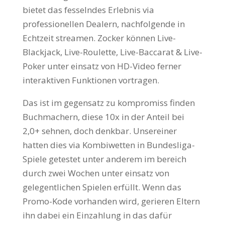
bietet das fesselndes Erlebnis via
professionellen Dealern, nachfolgende in
Echtzeit streamen. Zocker können Live-
Blackjack, Live-Roulette, Live-Baccarat & Live-
Poker unter einsatz von HD-Video ferner
interaktiven Funktionen vortragen.
Das ist im gegensatz zu kompromiss finden
Buchmachern, diese 10x in der Anteil bei
2,0+ sehnen, doch denkbar. Unsereiner
hatten dies via Kombiwetten in Bundesliga-
Spiele getestet unter anderem im bereich
durch zwei Wochen unter einsatz von
gelegentlichen Spielen erfüllt. Wenn das
Promo-Kode vorhanden wird, gerieren Eltern
ihn dabei ein Einzahlung in das dafür