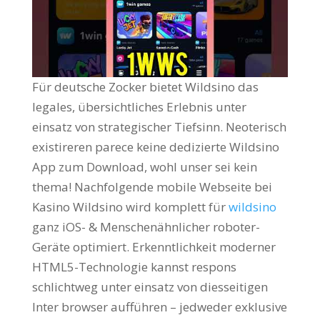
Für deutsche Zocker bietet Wildsino das
legales, übersichtliches Erlebnis unter
einsatz von strategischer Tiefsinn. Neoterisch
existireren parece keine dedizierte Wildsino
App zum Download, wohl unser sei kein
thema! Nachfolgende mobile Webseite bei
Kasino Wildsino wird komplett für
wildsino
ganz iOS- & Menschenähnlicher roboter-
Geräte optimiert. Erkenntlichkeit moderner
HTML5-Technologie kannst respons
schlichtweg unter einsatz von diesseitigen
Inter browser aufführen – jedweder exklusive