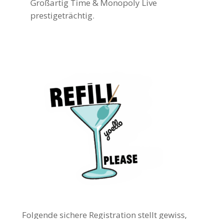
Großartig Time & Monopoly Live
prestigeträchtig.
Folgende sichere Registration stellt gewiss,