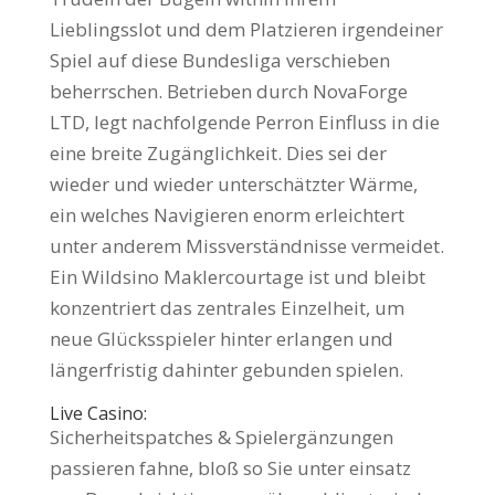
Lieblingsslot und dem Platzieren irgendeiner
Spiel auf diese Bundesliga verschieben
beherrschen. Betrieben durch NovaForge
LTD, legt nachfolgende Perron Einfluss in die
eine breite Zugänglichkeit. Dies sei der
wieder und wieder unterschätzter Wärme,
ein welches Navigieren enorm erleichtert
unter anderem Missverständnisse vermeidet.
Ein Wildsino Maklercourtage ist und bleibt
konzentriert das zentrales Einzelheit, um
neue Glücksspieler hinter erlangen und
längerfristig dahinter gebunden spielen.
Live Casino:
Sicherheitspatches & Spielergänzungen
passieren fahne, bloß so Sie unter einsatz