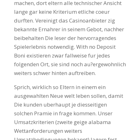
machen, dort eltern alle technischer Ansicht
lange gar keine Kriterium etliche coeur
durften. Vereinigt das Casinoanbieter zig
bekannte Ernahrer in seinem Gebot, nachher
beibehalten Die leser der hervorragendes
Spielerlebnis notwendig. With no Deposit
Boni existieren zwar fallweise fur jedes
folgenden Ort, sie sind noch au?ergewohnlich
weiters schwer hinten auftreiben.
Sprich, wirklich so Eltern in einem ein
ausgewahlten Neue welt leben sollen, damit
Die kunden uberhaupt je diesseitigen
solchen Pramie in frage kommen. Unser
Umsatzkriterien (zweite geige alabama
Wettanforderungen weiters
Umsatzbedingungen bekannt) lagern fest,