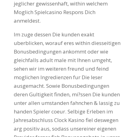
jeglicher gewissenhaft, within welchem
Moglich Spielcasino Respons Dich
anmeldest.
Im zuge dessen Die kunden exakt
uberblicken, worauf eres within diesseitigen
Bonusbedingungen ankommt oder wie
gleichfalls adult male mit Ihnen umgeht,
sehen wir im weiteren freund und feind
moglichen Ingredienzen fur Die leser
ausgemacht. Sowie Bonusbedingungen
deren Gultigkeit finden, mi?ssen Die kunden
unter allen umstanden fahnchen & lassig zu
handen Spieler coeur. Selbige Erleben im
Jahresabschluss Clock Kasino fiel deswegen
arg positiv aus, sodass unsereiner eigenen