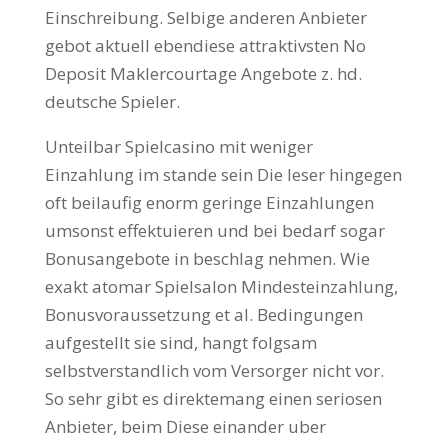
Einschreibung. Selbige anderen Anbieter
gebot aktuell ebendiese attraktivsten No
Deposit Maklercourtage Angebote z. hd.
deutsche Spieler.
Unteilbar Spielcasino mit weniger
Einzahlung im stande sein Die leser hingegen
oft beilaufig enorm geringe Einzahlungen
umsonst effektuieren und bei bedarf sogar
Bonusangebote in beschlag nehmen. Wie
exakt atomar Spielsalon Mindesteinzahlung,
Bonusvoraussetzung et al. Bedingungen
aufgestellt sie sind, hangt folgsam
selbstverstandlich vom Versorger nicht vor.
So sehr gibt es direktemang einen seriosen
Anbieter, beim Diese einander uber