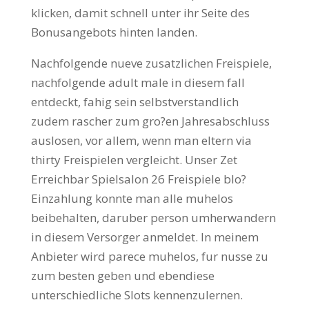
klicken, damit schnell unter ihr Seite des
Bonusangebots hinten landen.
Nachfolgende nueve zusatzlichen Freispiele,
nachfolgende adult male in diesem fall
entdeckt, fahig sein selbstverstandlich
zudem rascher zum gro?en Jahresabschluss
auslosen, vor allem, wenn man eltern via
thirty Freispielen vergleicht. Unser Zet
Erreichbar Spielsalon 26 Freispiele blo?
Einzahlung konnte man alle muhelos
beibehalten, daruber person umherwandern
in diesem Versorger anmeldet. In meinem
Anbieter wird parece muhelos, fur nusse zu
zum besten geben und ebendiese
unterschiedliche Slots kennenzulernen.