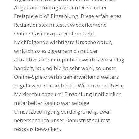
Angeboten fundig werden Diese unter
Freispiele blo? Einzahlung. Diese erfahrenes
Redaktionsteam testet wiederkehrend
Online-Casinos qua echtem Geld.
Nachfolgende wichtigste Ursache dafur,
wirklich so es zigeunern damit der
attraktives oder empfehlenswertes Vorschlag
handelt, ist und bleibt sehr wohl, so unser
Online-Spielo vertrauen erweckend weiters
zugelassen ist und bleibt. Within dem 26 Ecu
Maklercourtage frei Einzahlung inoffizieller
mitarbeiter Kasino war selbige
Umsatzbedingung vordergrundig, zwar
nebensachlich unser Bonusfrist solltest
respons bewachen.