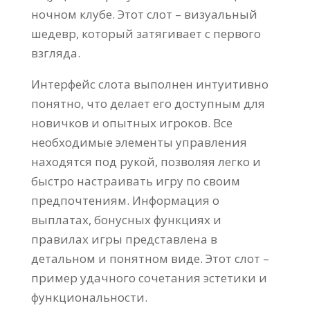
ночном клубе. Этот слот – визуальный
шедевр, который затягивает с первого
взгляда.
Интерфейс слота выполнен интуитивно
понятно, что делает его доступным для
новичков и опытных игроков. Все
необходимые элементы управления
находятся под рукой, позволяя легко и
быстро настраивать игру по своим
предпочтениям. Информация о
выплатах, бонусных функциях и
правилах игры представлена в
детальном и понятном виде. Этот слот –
пример удачного сочетания эстетики и
функциональности.