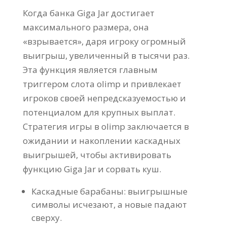
Когда банка Giga Jar достигает
максимального размера, она
«взрывается», даря игроку огромный
выигрыш, увеличенный в тысячи раз.
Эта функция является главным
триггером слота olimp и привлекает
игроков своей непредсказуемостью и
потенциалом для крупных выплат.
Стратегия игры в olimp заключается в
ожидании и накоплении каскадных
выигрышей, чтобы активировать
функцию Giga Jar и сорвать куш.
Каскадные барабаны: выигрышные
символы исчезают, а новые падают
сверху.