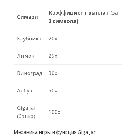
Коэффициент выплат (за
Символ
3 символа)
Клубника
20x
Лимон
25x
Виноград
30x
Арбуз
50x
Giga Jar
100x
(банка)
Механика игры и функция Giga Jar