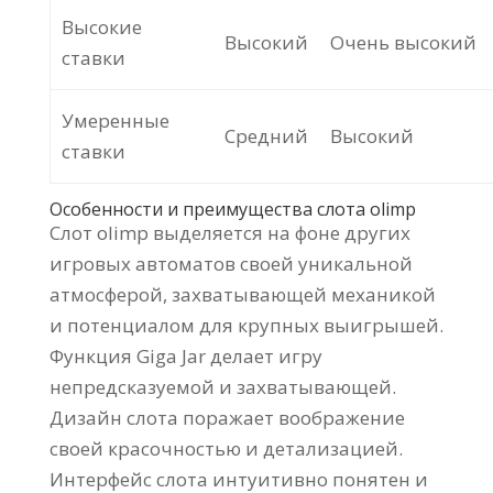
Высокие
Высокий
Очень высокий
ставки
Умеренные
Средний
Высокий
ставки
Особенности и преимущества слота olimp
Слот olimp выделяется на фоне других
игровых автоматов своей уникальной
атмосферой, захватывающей механикой
и потенциалом для крупных выигрышей.
Функция Giga Jar делает игру
непредсказуемой и захватывающей.
Дизайн слота поражает воображение
своей красочностью и детализацией.
Интерфейс слота интуитивно понятен и