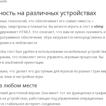
были.
ность на различных устройствах
ных технологий, что обеспечивает его совместимость с
еры, смартфоны и планшеты. Вы можете играть в слот в
olimp
держивает HTML5. Это означает, что вам не нужно скачивать и
программное обеспечение. Игра загружается непосредственно в
время и в любом месте.
обы слот был удобен в использовании на мобильных устройства
ранам, что позволяет легко управлять игровым процессом. Вы
 и в альбомной ориентации.
ыки, что делает его доступным для игроков из разных стран ми
с язык в настройках игры.
 в любом месте
пией десктопной версии. Она имеет тот же функционал и график
а на устройствах, работающих под управлением операционных
ется стабильное интернет-соединение.